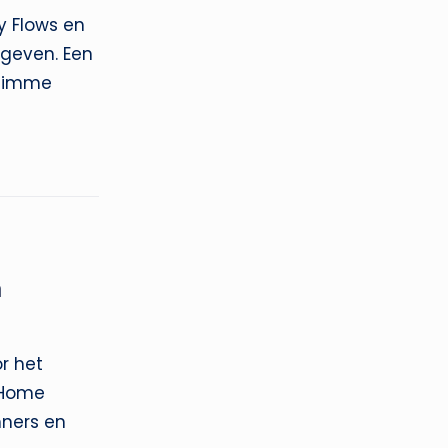
 Flows en
 geven. Een
slimme
n
r het
 Home
nners en