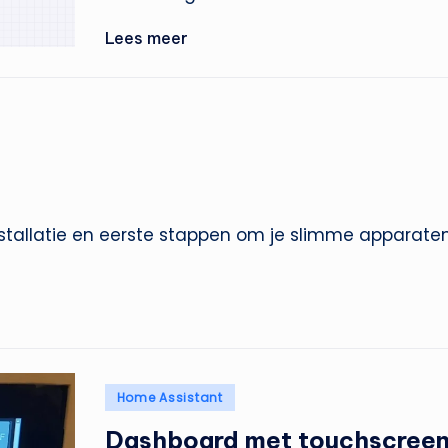
Lees meer
stallatie en eerste stappen om je slimme apparate
Geplaatst
Home Assistant
in
Dashboard met touchscree