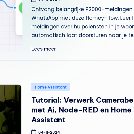
s
Ontvang belangrijke P2000-meldingen 
si
WhatsApp met deze Homey-flow. Leer h
meldingen over hulpdiensten in je woo
s
automatisch laat doorsturen naar je te
t
Lees meer
e
n
t
Geplaatst
Home Assistant
in
Tutorial: Verwerk Camerabe
met Ai, Node-RED en Home
Assistant
04-11-2024