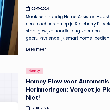
02-11-2024
Maak een handig Home Assistant-das
een touchscreen op je Raspberry Pi. Vo
stapsgewijze handleiding voor een
gebruiksvriendelijk smart home-bedien
Lees meer
Geplaatst
Homey
in
Homey Flow voor Automati
Herinneringen: Vergeet je Pl
Niet!
17-10-2024