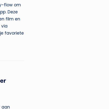
y-flow om
App. Deze
en film en
 via
je favoriete
ter
r aan