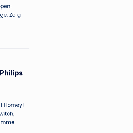
ppen:
ge: Zorg
Philips
et Homey!
witch,
slimme