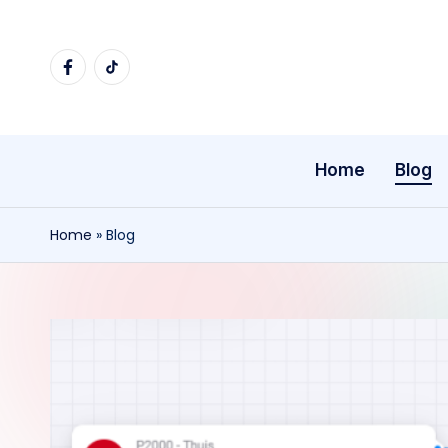
Ga
facebook
tiktok
naar
de
inhoud
Home
Blog
Home
»
Blog