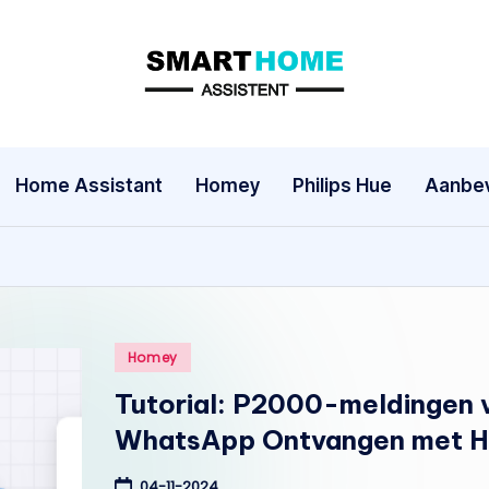
S
m
a
Home Assistant
Homey
Philips Hue
Aanbev
rt
h
o
Geplaatst
Homey
m
in
Tutorial: P2000-meldingen 
e
WhatsApp Ontvangen met 
A
04-11-2024