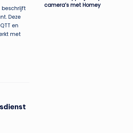
camera’s met Homey
beschrijft
nt. Deze
 MQTT en
erkt met
gsdienst