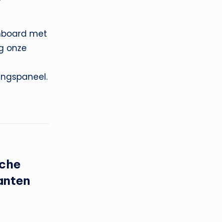
hboard met
lg onze
ingspaneel.
sche
anten