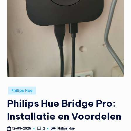
t
e
n
t
Geplaatst
Philips Hue
in
Philips Hue Bridge Pro:
Installatie en Voordelen
Philips Hue
2
12-09-2025
Geplaatst