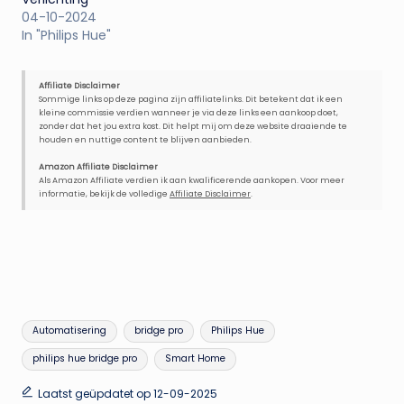
04-10-2024
In "Philips Hue"
Affiliate Disclaimer
Sommige links op deze pagina zijn affiliatelinks. Dit betekent dat ik een
kleine commissie verdien wanneer je via deze links een aankoop doet,
zonder dat het jou extra kost. Dit helpt mij om deze website draaiende te
houden en nuttige content te blijven aanbieden.
Amazon Affiliate Disclaimer
Als Amazon Affiliate verdien ik aan kwalificerende aankopen. Voor meer
informatie, bekijk de volledige
Affiliate Disclaimer
.
Tags:
Automatisering
bridge pro
Philips Hue
philips hue bridge pro
Smart Home
Laatst geüpdatet op 12-09-2025