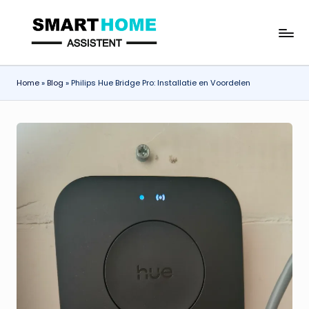
Ga
S
naar
de
m
inhoud
Home
»
Blog
»
Philips Hue Bridge Pro: Installatie en Voordelen
a
rt
h
o
m
e
A
s
si
s