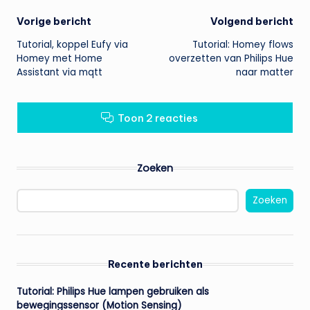
Bericht
Vorige bericht
Volgend bericht
Tutorial, koppel Eufy via
Tutorial: Homey flows
navigatie
Homey met Home
overzetten van Philips Hue
Assistant via mqtt
naar matter
Toon 2 reacties
Zoeken
Zoeken
Recente berichten
Tutorial: Philips Hue lampen gebruiken als
bewegingssensor (Motion Sensing)