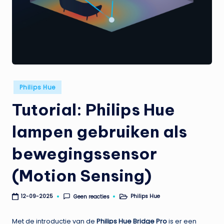
t
e
n
t
Geplaatst
Philips Hue
in
Tutorial: Philips Hue
lampen gebruiken als
bewegingssensor
(Motion Sensing)
Philips Hue
Geen reacties
12-09-2025
Geplaatst
in
Met de introductie van de
Philips Hue Bridge Pro
is er een