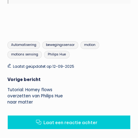
Tags:
Automatisering
bewegingssensor
motion
motions sensing
Philips Hue
Laatst geüpdatet op 12-09-2025
Bericht
Vorige bericht
Tutorial: Homey flows
navigatie
overzetten van Philips Hue
naar matter
Laat een reactie achter