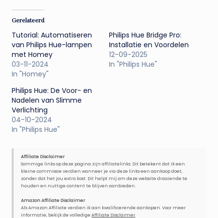
Gerelateerd
Tutorial: Automatiseren
Philips Hue Bridge Pro:
van Philips Hue-lampen
Installatie en Voordelen
met Homey
12-09-2025
03-11-2024
In "Philips Hue"
In "Homey"
Philips Hue: De Voor- en
Nadelen van Slimme
Verlichting
04-10-2024
In "Philips Hue"
Affiliate Disclaimer
Sommige links op deze pagina zijn affiliatelinks. Dit betekent dat ik een
kleine commissie verdien wanneer je via deze links een aankoop doet,
zonder dat het jou extra kost. Dit helpt mij om deze website draaiende te
houden en nuttige content te blijven aanbieden.
Amazon Affiliate Disclaimer
Als Amazon Affiliate verdien ik aan kwalificerende aankopen. Voor meer
informatie, bekijk de volledige
Affiliate Disclaimer
.