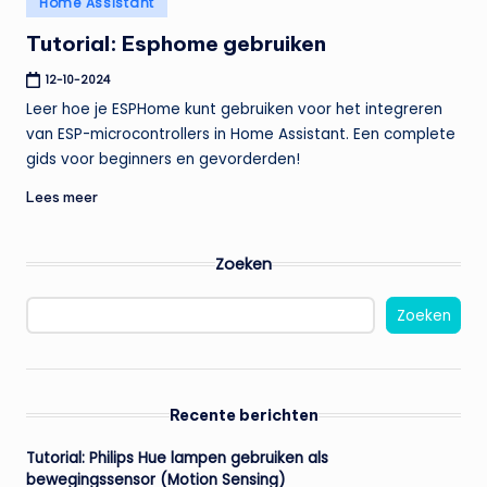
Home Assistant
t
in
Tutorial: Esphome gebruiken
e
n
12-10-2024
Leer hoe je ESPHome kunt gebruiken voor het integreren
t
van ESP-microcontrollers in Home Assistant. Een complete
gids voor beginners en gevorderden!
Lees meer
Zoeken
Zoeken
Recente berichten
Tutorial: Philips Hue lampen gebruiken als
bewegingssensor (Motion Sensing)