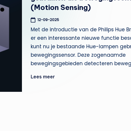
s
(Motion Sensing)
si
12-09-2025
s
Met de introductie van de Philips Hue Br
er een interessante nieuwe functie besc
t
kunt nu je bestaande Hue-lampen gebr
e
bewegingssensor. Deze zogenaamde
bewegingsgebieden detecteren beweg
n
t
Lees meer