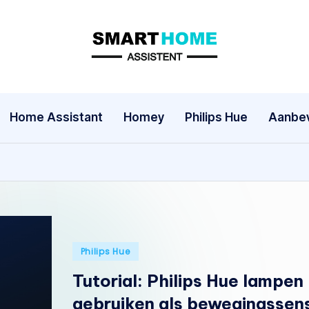
S
m
a
Home Assistant
Homey
Philips Hue
Aanbev
rt
h
o
m
Geplaatst
Philips Hue
e
in
Tutorial: Philips Hue lampen
A
gebruiken als bewegingssen