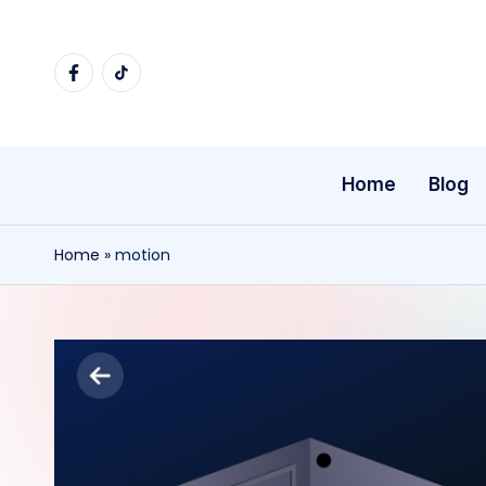
Ga
facebook
tiktok
naar
de
inhoud
Home
Blog
Home
»
motion