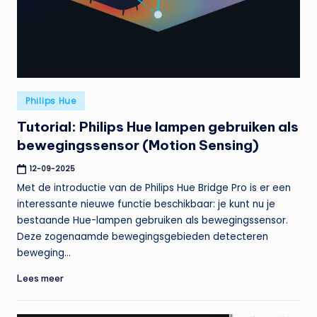
t
e
n
t
Geplaatst
Philips Hue
in
Tutorial: Philips Hue lampen gebruiken als
bewegingssensor (Motion Sensing)
12-09-2025
Met de introductie van de Philips Hue Bridge Pro is er een
interessante nieuwe functie beschikbaar: je kunt nu je
bestaande Hue-lampen gebruiken als bewegingssensor.
Deze zogenaamde bewegingsgebieden detecteren
beweging…
Lees meer