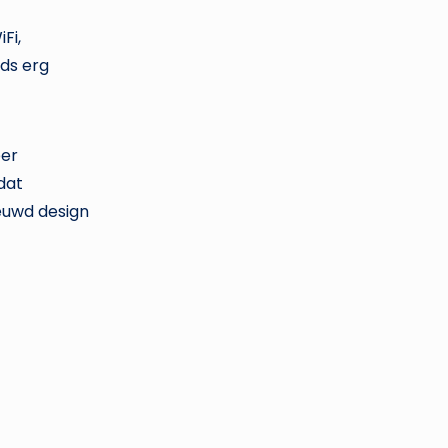
Fi,
eds erg
eer
dat
euwd design