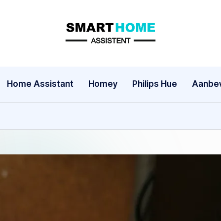
S
m
a
Home Assistant
Homey
Philips Hue
Aanbev
rt
h
o
m
e
A