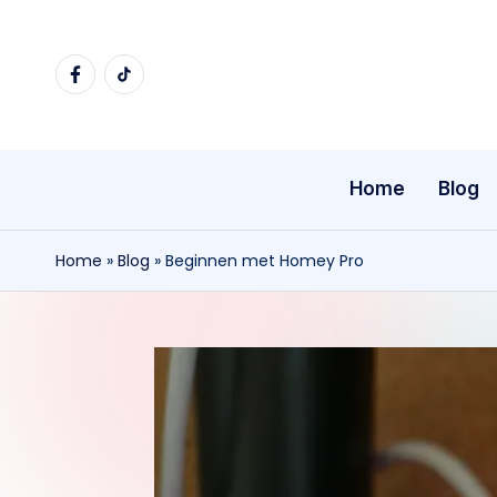
Ga
facebook
tiktok
naar
de
inhoud
Home
Blog
Home
»
Blog
»
Beginnen met Homey Pro